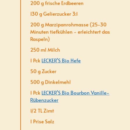
200
g
frische Erdbeeren
130
g
Gelierzucker 3:1
200
g
Marzipanrohmasse (25-30
Minuten tiefkühlen - erleichtert das
Raspeln)
250
ml
Milch
1
Pck
LECKER’S Bio Hefe
50
g
Zucker
500
g
Dinkelmehl
1
Pck
LECKER’S Bio Bourbon Vanille-
Rübenzucker
1/2
TL
Zimt
1
Prise
Salz