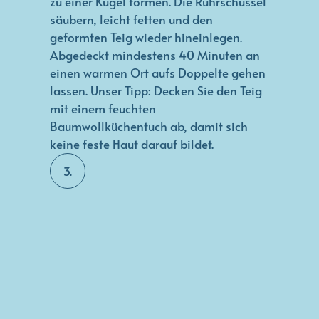
zu einer Kugel formen. Die Rührschüssel
säubern, leicht fetten und den
geformten Teig wieder hineinlegen.
Abgedeckt mindestens 40 Minuten an
einen warmen Ort aufs Doppelte gehen
lassen. Unser Tipp: Decken Sie den Teig
mit einem feuchten
Baumwollküchentuch ab, damit sich
keine feste Haut darauf bildet.
3.
BACKOFEN
VORHEIZEN:
Ofen auf 175°C Ober-/Unterhitze
vorheizen (Umluft 155°C)
4.