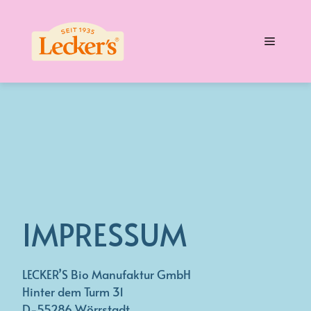
Zum
Inhalt
Menü
springen
IMPRESSUM
LECKER’S Bio Manufaktur GmbH
Hinter dem Turm 31
D-55286 Wörrstadt