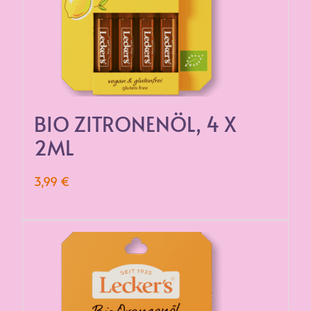
BIO ZITRONEN­ÖL, 4 X
2ML
3,99
€