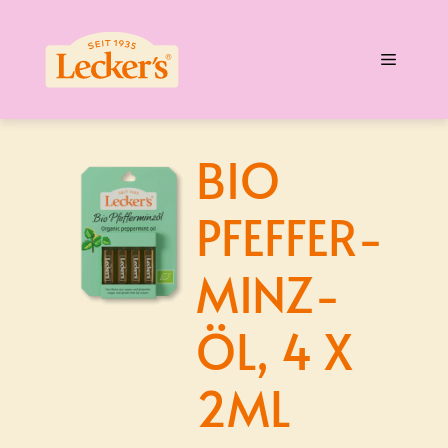
Zum
Inhalt
Menü
springen
BIO
PFEFFER­
MINZ­
ÖL, 4 X
2ML