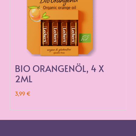
BIO ORANGENÖL, 4 X
2ML
3,99
€