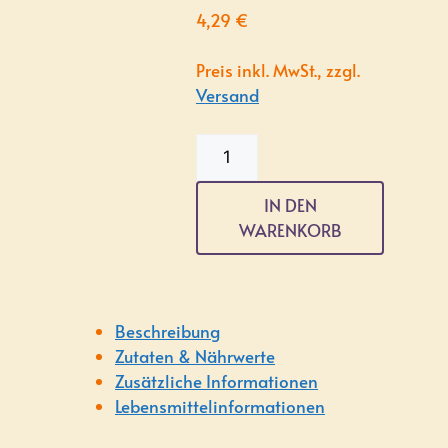
4,29
€
Preis inkl. MwSt., zzgl.
Versand
Bio
Pfeffer­
minz­
IN DEN
öl,
WARENKORB
4
x
2ml
Menge
Beschreibung
Zutaten & Nährwerte
Zusätzliche Informationen
Lebensmittelinformationen