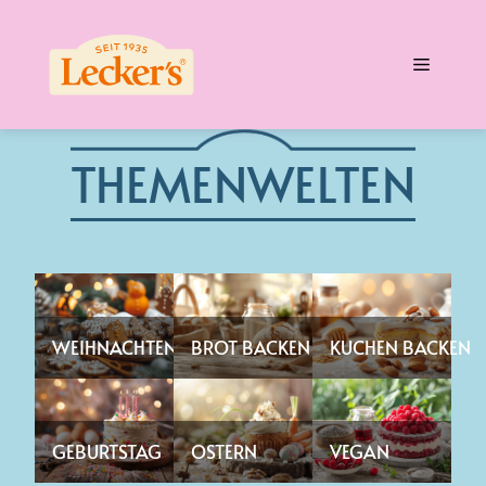
Zum
Inhalt
Menü
springen
THEMENWELTEN
WEIHNACHTEN
BROT BACKEN
KUCHEN BACKEN
GEBURTSTAG
OSTERN
VEGAN